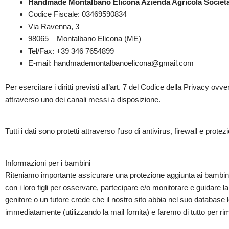
Handmade Montalbano Elicona Azienda Agricola Società
Codice Fiscale:
03469590834
Via Ravenna, 3
98065
–
Montalbano Elicona
(
ME
)
Tel/Fax:
+39 346 7654899
E-mail:
handmademontalbanoelicona@gmail.com
Per esercitare i diritti previsti all’art. 7 del Codice della Privacy ovve
attraverso uno dei canali messi a disposizione.
Tutti i dati sono protetti attraverso l’uso di antivirus, firewall e pro
Informazioni per i bambini
Riteniamo importante assicurare una protezione aggiunta ai bambini o
con i loro figli per osservare, partecipare e/o monitorare e guidare la
genitore o un tutore crede che il nostro sito abbia nel suo database 
immediatamente (utilizzando la mail fornita) e faremo di tutto per rimu