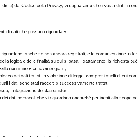
i diritti) del Codice della Privacy, vi segnaliamo che i vostri diritti in or
ti di dati che possano riguardarvi;
i riguardano, anche se non ancora registrati, e la comunicazione in f
della logica e delle finalità su cui si basa il trattamento; la richiesta p
rvallo non minore di novanta giorni;
occo dei dati trattati in violazione di legge, compresi quelli di cui non
ali i dati sono stati raccolti o successivamente trattati;
sse, l’integrazione dei dati esistenti;
nto dei dati personali che vi riguardano ancorché pertinenti allo scopo de
: