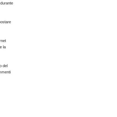
 durante
postare
rnet
e la
o del
ommenti