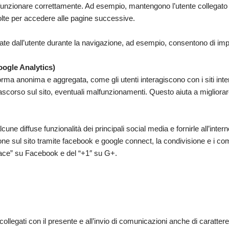
 funzionare correttamente. Ad esempio, mantengono l’utente collegato
 volte per accedere alle pagine successive.
ate dall’utente durante la navigazione, ad esempio, consentono di im
oogle Analytics)
forma anonima e aggregata, come gli utenti interagiscono con i siti inte
trascorso sul sito, eventuali malfunzionamenti. Questo aiuta a migliorar
une diffuse funzionalità dei principali social media e fornirle all’intern
zione sul sito tramite facebook e google connect, la condivisione e i c
i piace” su Facebook e del “+1″ su G+.
i collegati con il presente e all’invio di comunicazioni anche di carattere