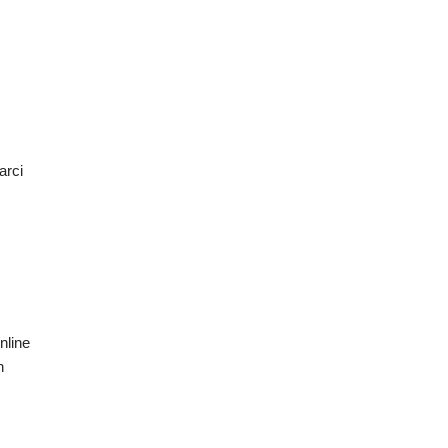
arci
nline
n