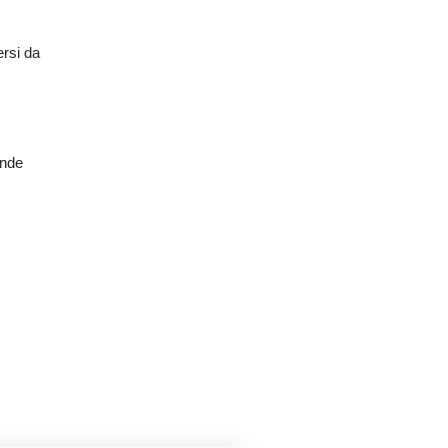
ersi da
ande