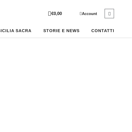
Sear
Cart
€
0,00
Account
SICILIA SACRA
STORIE E NEWS
CONTATTI