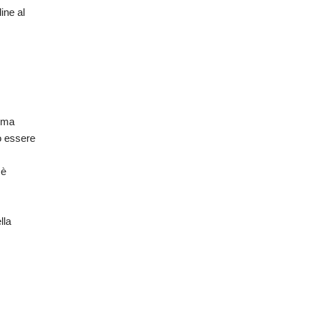
dine al
orma
uò essere
 è
lla