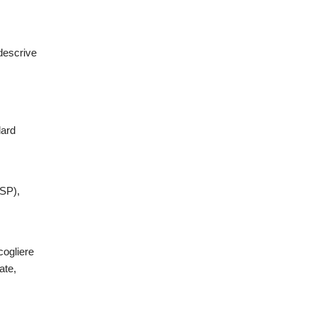
descrive
dard
ISP),
cogliere
ate,